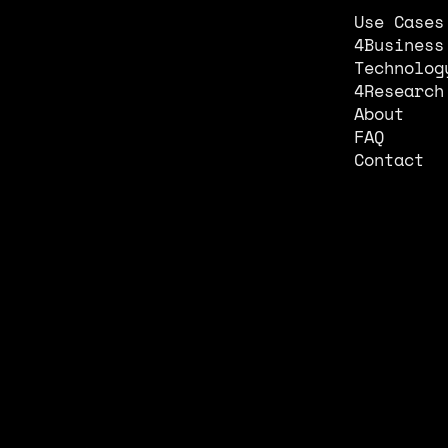
Use Cases
4Business
Technolog
4Research
About
FAQ
Contact