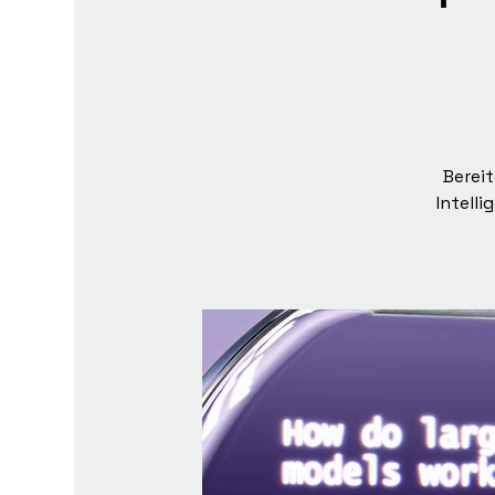
Berei
Intell