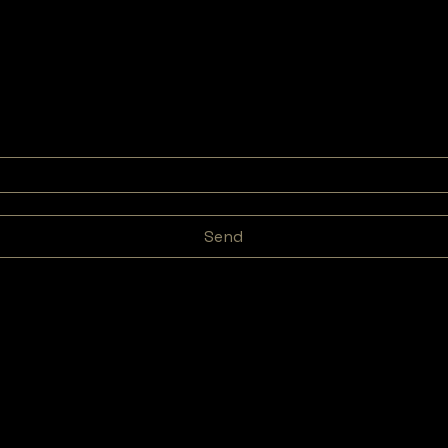
Send
NY
LEGAL
SOCIAL